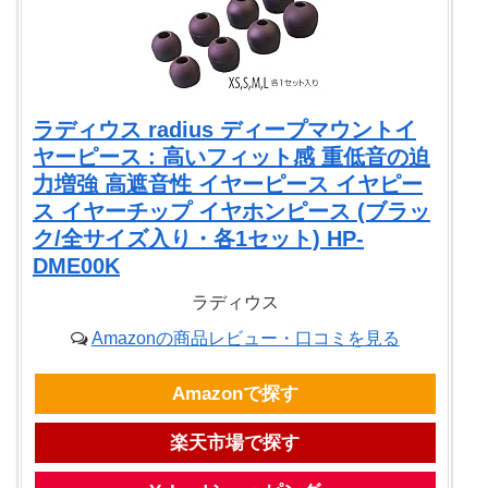
ラディウス radius ディープマウントイ
ヤーピース : 高いフィット感 重低音の迫
力増強 高遮音性 イヤーピース イヤピー
ス イヤーチップ イヤホンピース (ブラッ
ク/全サイズ入り・各1セット) HP-
DME00K
ラディウス
Amazonの商品レビュー・口コミを見る
Amazonで探す
楽天市場で探す