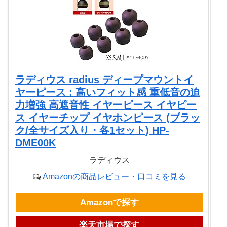
ラディウス radius ディープマウントイ
ヤーピース : 高いフィット感 重低音の迫
力増強 高遮音性 イヤーピース イヤピー
ス イヤーチップ イヤホンピース (ブラッ
ク/全サイズ入り・各1セット) HP-
DME00K
ラディウス
Amazonの商品レビュー・口コミを見る
Amazonで探す
楽天市場で探す