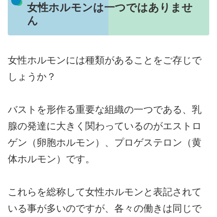
女性ホルモンは一つではありませ
ん
女性ホルモンには種類があることをご存じで
しょうか？
バストを形作る重要な組織の一つである、乳
腺の発達に大きく関わっているのがエストロ
ゲン（卵胞ホルモン）、プロゲステロン（黄
体ホルモン）です。
これらを総称して女性ホルモンと表記されて
いる事が多いのですが、各々の働きは同じで