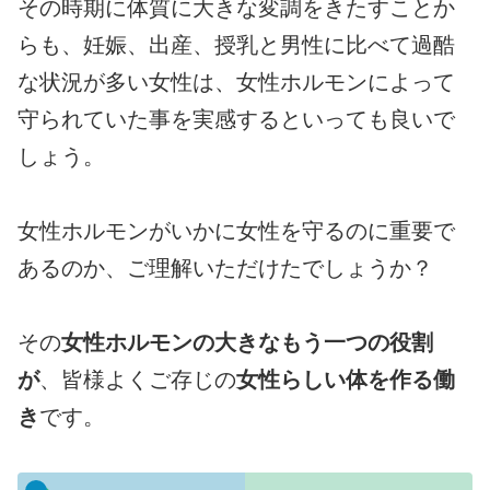
その時期に体質に大きな変調をきたすことか
らも、妊娠、出産、授乳と男性に比べて過酷
な状況が多い女性は、女性ホルモンによって
守られていた事を実感するといっても良いで
しょう。
女性ホルモンがいかに女性を守るのに重要で
あるのか、ご理解いただけたでしょうか？
その
女性ホルモンの大きなもう一つの役割
が
、皆様よくご存じの
女性らしい体を作る働
き
です。