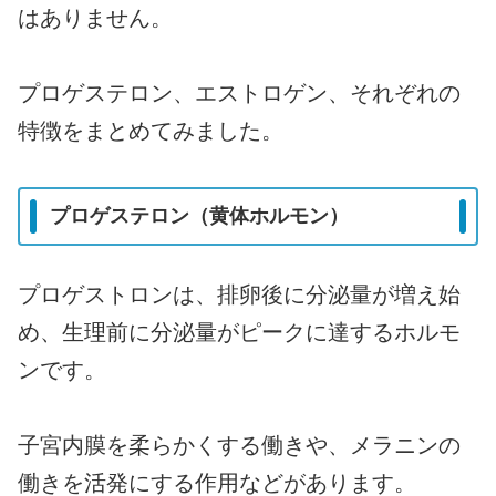
はありません。
プロゲステロン、エストロゲン、それぞれの
特徴をまとめてみました。
プロゲステロン（黄体ホルモン）
プロゲストロンは、排卵後に分泌量が増え始
め、生理前に分泌量がピークに達するホルモ
ンです。
子宮内膜を柔らかくする働きや、メラニンの
働きを活発にする作用などがあります。