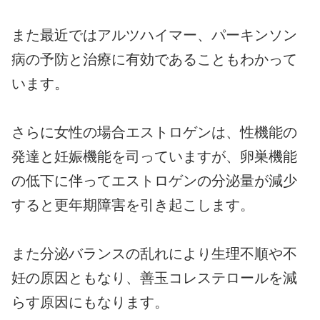
また最近ではアルツハイマー、パーキンソン
病の予防と治療に有効であることもわかって
います。
さらに女性の場合エストロゲンは、性機能の
発達と妊娠機能を司っていますが、卵巣機能
の低下に伴ってエストロゲンの分泌量が減少
すると更年期障害を引き起こします。
また分泌バランスの乱れにより生理不順や不
妊の原因ともなり、善玉コレステロールを減
らす原因にもなります。