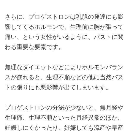
さらに、プロゲストロンは乳腺の発達にも影
響してくるホルモンで、生理前に胸が張って
痛い、という女性がいるように、バストに関
わる重要な要素です。
無理なダイエットなどによりホルモンバラン
スが崩れると、生理不順などの他に当然バス
トの張りにも悪影響が出てしまいます。
プロゲストロンの分泌が少ないと、無月経や
生理痛、生理不順といった月経異常のほか、
妊娠しにくかったり、妊娠しても流産や早産