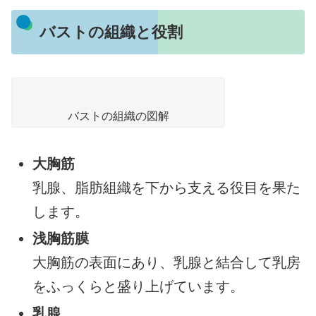
バストの組織と役割
バストの組織の図解
大胸筋
乳腺、脂肪組織を下から支える役目を果た
します。
浅胸筋膜
大胸筋の表面にあり、乳腺と結合して乳房
をふっくらと盛り上げています。
乳腺